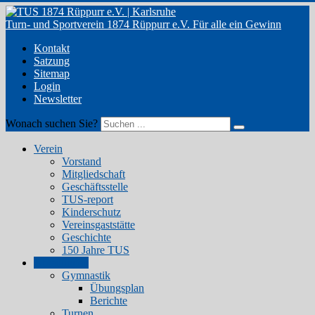
Turn- und Sportverein 1874 Rüppurr e.V.
Für alle ein Gewinn
Kontakt
Satzung
Sitemap
Login
Newsletter
Wonach suchen Sie?
Verein
Vorstand
Mitgliedschaft
Geschäftsstelle
TUS-report
Kinderschutz
Vereinsgaststätte
Geschichte
150 Jahre TUS
Abteilungen
Gymnastik
Übungsplan
Berichte
Turnen