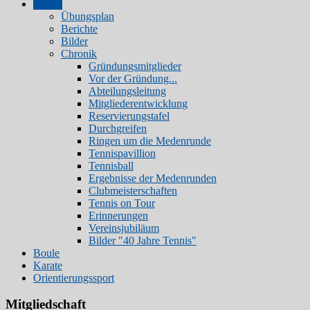
Tennis
Übungsplan
Berichte
Bilder
Chronik
Gründungsmitglieder
Vor der Gründung...
Abteilungsleitung
Mitgliederentwicklung
Reservierungstafel
Durchgreifen
Ringen um die Medenrunde
Tennispavillion
Tennisball
Ergebnisse der Medenrunden
Clubmeisterschaften
Tennis on Tour
Erinnerungen
Vereinsjubiläum
Bilder "40 Jahre Tennis"
Boule
Karate
Orientierungssport
Mitgliedschaft